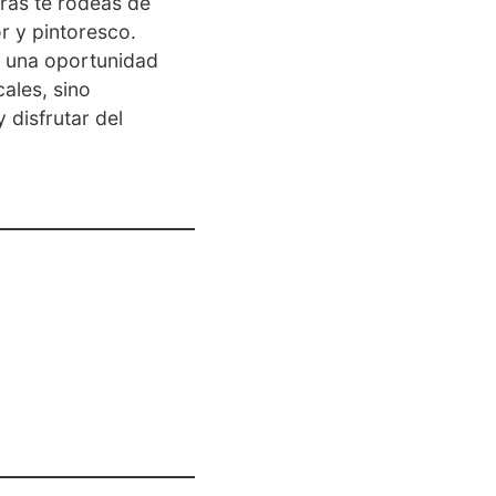
ras te rodeas de
r y pintoresco.
o una oportunidad
cales, sino
 disfrutar del