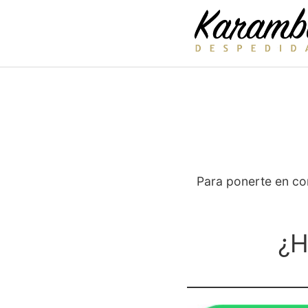
Saltar
al
contenido
Para ponerte en c
¿H